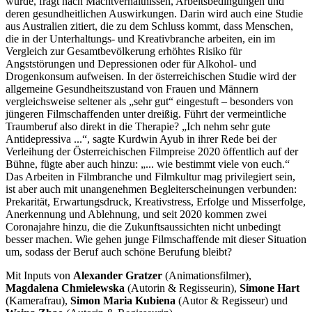
wurde, fragt nach Machtverhältnissen, Arbeitsbedingungen und
deren gesundheitlichen Auswirkungen. Darin wird auch eine Studie
aus Australien zitiert, die zu dem Schluss kommt, dass Menschen,
die in der Unterhaltungs- und Kreativbranche arbeiten, ein im
Vergleich zur Gesamtbevölkerung erhöhtes Risiko für
Angststörungen und Depressionen oder für Alkohol- und
Drogenkonsum aufweisen. In der österreichischen Studie wird der
allgemeine Gesundheitszustand von Frauen und Männern
vergleichsweise seltener als „sehr gut“ eingestuft – besonders von
jüngeren Filmschaffenden unter dreißig. Führt der vermeintliche
Traumberuf also direkt in die Therapie? „Ich nehm sehr gute
Antidepressiva ...“, sagte Kurdwin Ayub in ihrer Rede bei der
Verleihung der Österreichischen Filmpreise 2020 öffentlich auf der
Bühne, fügte aber auch hinzu: „... wie bestimmt viele von euch.“
Das Arbeiten in Filmbranche und Filmkultur mag privilegiert sein,
ist aber auch mit unangenehmen Begleiterscheinungen verbunden:
Prekarität, Erwartungsdruck, Kreativstress, Erfolge und Misserfolge,
Anerkennung und Ablehnung, und seit 2020 kommen zwei
Coronajahre hinzu, die die Zukunftsaussichten nicht unbedingt
besser machen. Wie gehen junge Filmschaffende mit dieser Situation
um, sodass der Beruf auch schöne Berufung bleibt?
Mit Inputs von
Alexander Gratzer
(Animationsfilmer),
Magdalena Chmielewska
(Autorin & Regisseurin),
Simone Hart
(Kamerafrau),
Simon Maria Kubiena
(Autor & Regisseur) und