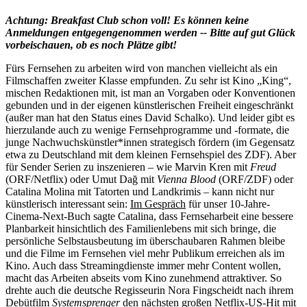
Achtung: Breakfast Club schon voll! Es können keine
Anmeldungen entgegengenommen werden -- Bitte auf gut Glück
vorbeischauen, ob es noch Plätze gibt!
Fürs Fernsehen zu arbeiten wird von manchen vielleicht als ein
Filmschaffen zweiter Klasse empfunden. Zu sehr ist Kino „King“,
mischen Redaktionen mit, ist man an Vorgaben oder Konventionen
gebunden und in der eigenen künstlerischen Freiheit eingeschränkt
(außer man hat den Status eines David Schalko). Und leider gibt es
hierzulande auch zu wenige Fernsehprogramme und -formate, die
junge Nachwuchskünstler*innen strategisch fördern (im Gegensatz
etwa zu Deutschland mit dem kleinen Fernsehspiel des ZDF). Aber
für Sender Serien zu inszenieren – wie Marvin Kren mit
Freud
(ORF/Netflix) oder Umut Dağ mit
Vienna Blood
(ORF/ZDF) oder
Catalina Molina mit Tatorten und Landkrimis – kann nicht nur
künstlerisch interessant sein:
Im Gespräch
für unser 10-Jahre-
Cinema-Next-Buch sagte Catalina, dass Fernseharbeit eine bessere
Planbarkeit hinsichtlich des Familienlebens mit sich bringe, die
persönliche Selbstausbeutung im überschaubaren Rahmen bleibe
und die Filme im Fernsehen viel mehr Publikum erreichen als im
Kino. Auch dass Streamingdienste immer mehr Content wollen,
macht das Arbeiten abseits vom Kino zunehmend attraktiver. So
drehte auch die deutsche Regisseurin Nora Fingscheidt nach ihrem
Debütfilm
Systemsprenger
den nächsten großen Netflix-US-Hit mit