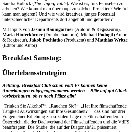
Sandra Bullock (
The Unforgivable
). Wie ist es, fürs Fernsehen zu
arbeiten? Wie kommt man überhaupt zu solchen Projekten? Wie frei
kann man agieren? Und wie wird kreatives, junges Potenzial
unterschiedlicher Departments dort abgeholt und gefördert?
Mit Inputs von
Jasmin Baumgartner
(Autorin & Regisseurin),
Maria Hinterkörner
(Drehbuchautorin),
Michael Podogil
(Autor
& Regisseur),
Jakob Pochlatko
(Produzent) und
Matthias Writze
(Editor und Autor)
Breakfast Samstag:
Überlebensstrategien
Achtung: Breakfast Club schon voll! Es können keine
Anmeldungen entgegengenommen werden -- Bitte auf gut Glück
vorbeischauen, ob es noch Plätze gibt!
„Trinken Sie Alkohol?“, „Rauchen Sie?“, „Hat Ihre filmschaffende
Tätigkeit Auswirkungen auf Ihre Gesundheit?“ – das sind nur drei
Fragen einer Erhebung zur sozialen Lage der Filmschaffenden in
Österreich, die der Dachverband der Filmschaffenden und die VdFS
beauftragten. Die Studie, die auf der Diagonale’21 präsentiert