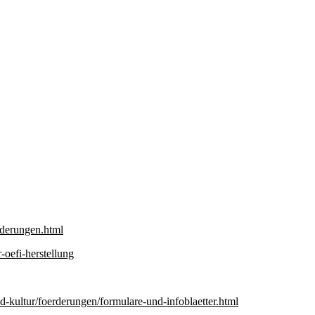
rderungen.html
r-oefi-herstellung
-kultur/foerderungen/formulare-und-infoblaetter.html