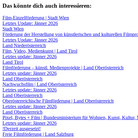
Das könnte dich auch interessieren:
Film-Einzelförderung | Stadt Wien
Letztes Update: Jänner 2026
Stadt Wien
Förderung der Herstellung von künstlerischen und kulturellen Filmproj
Letztes Update: Jänner 2026
Land Niederösterreich
Film, Video, Medienkunst | Land Tirol
Letztes update: Jänner 2026
Land Tirol
Filmförderung – künstl. Medienprojekte | Land Oberösterreich
Letztes update: Jänner 2026
Land Oberösterreich
Nachwuchsfilm | Land Oberösterreich
Letztes update: Jänner 2026
Land Oberösterreich
Oberösterreichische Filmförderung | Land Oberösterreich
Letztes update: Jänner 2026
Land Oberösterreich
Pixel, Bytes + Film | Bundesministerium für Wohnen, Kunst, Kultur,
Letztes update: Jänner 2026
!Derzeit ausgesetzt!
Freie Filmförderung | Land Salzburg