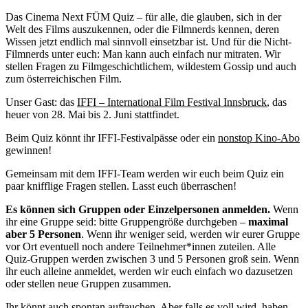
Das Cinema Next FÜM Quiz – für alle, die glauben, sich in der
Welt des Films auszukennen, oder die Filmnerds kennen, deren
Wissen jetzt endlich mal sinnvoll einsetzbar ist. Und für die Nicht-
Filmnerds unter euch: Man kann auch einfach nur mitraten. Wir
stellen Fragen zu Filmgeschichtlichem, wildestem Gossip und auch
zum österreichischen Film.
Unser Gast: das
IFFI – International Film Festival Innsbruck
, das
heuer von 28. Mai bis 2. Juni stattfindet.
Beim Quiz könnt ihr IFFI-Festivalpässe oder ein
nonstop Kino-Abo
gewinnen!
Gemeinsam mit dem IFFI-Team werden wir euch beim Quiz ein
paar knifflige Fragen stellen. Lasst euch überraschen!
Es können sich Gruppen oder Einzelpersonen anmelden.
Wenn
ihr eine Gruppe seid: bitte Gruppengröße durchgeben –
maximal
aber 5 Personen
. Wenn ihr weniger seid, werden wir eurer Gruppe
vor Ort eventuell noch andere Teilnehmer*innen zuteilen. Alle
Quiz-Gruppen werden zwischen 3 und 5 Personen groß sein. Wenn
ihr euch alleine anmeldet, werden wir euch einfach wo dazusetzen
oder stellen neue Gruppen zusammen.
Ihr könnt auch spontan auftauchen. Aber falls es voll wird, haben