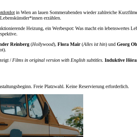
otdotdot
in Wien an lauen Sommerabenden wieder zahlreiche Kurzfilm
)Lebenskünstler*innen erzählen.
nktionierende Heizung, ein Werbespot: Was macht ein lebenswertes Lebe
spektive.
nder Reinberg
(
Hollywood
),
Flora Mair
(
Alles ist hin
) und
Georg O
ot).
eigt /
Films in original version with English subtitles.
Induktive Hör
nstaltungsbeginn. Freie Platzwahl. Keine Reservierung erforderlich.