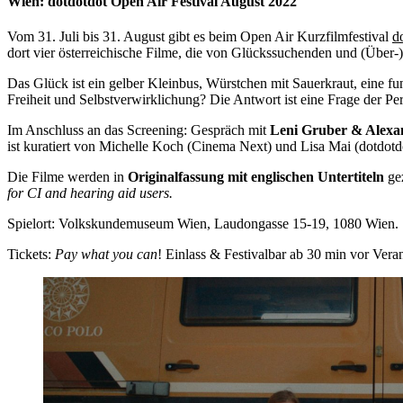
Wien: dotdotdot Open Air Festival August 2022
Vom 31. Juli bis 31. August gibt es beim Open Air Kurzfilmfestival
d
dort vier österreichische Filme, die von Glückssuchenden und (Über-
Das Glück ist ein gelber Kleinbus, Würstchen mit Sauerkraut, eine fu
Freiheit und Selbstverwirklichung? Die Antwort ist eine Frage der Per
Im Anschluss an das Screening: Gespräch mit
Leni Gruber & Alexa
ist kuratiert von Michelle Koch (Cinema Next) und Lisa Mai (dotdotd
Die Filme werden in
Originalfassung mit englischen Untertiteln
gez
for CI and hearing aid users.
Spielort: Volkskundemuseum Wien, Laudongasse 15-19, 1080 Wien.
Tickets:
Pay what you can
! Einlass & Festivalbar ab 30 min vor Vera