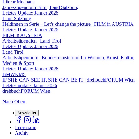
Literar Mechana
Jahresstipendium Film | Land Salzburg
Letztes Update: Jänner 2026
Land Salzburg
Heldinnen in Serie – Let’s change the picture | FILM in AUSTRIA
Letztes Update: Jänner 2026
FILM in AUSTRIA
Arbeitsstipendien | Land Tirol
Letztes Update: Jänner 2026
Land Tirol
Arbeitsstipendium | Bundesministerium für Wohnen, Kunst, Kultur,
Medien & Sport
Letztes Update: Jänner 2026
BMWKMS
IF SHE CAN SEE IT, SHE CAN BE IT | drehbuchFORUM Wien
Letztes update: Jänner 2026
drehbuchFORUM Wien
Nach Oben
Newsletter
Impressum
Archiv