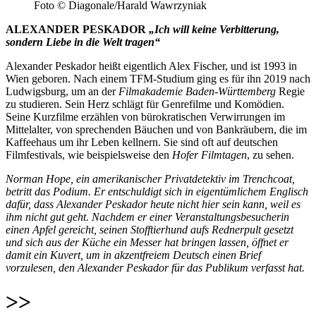
Foto © Diagonale/Harald Wawrzyniak
ALEXANDER PESKADOR
„Ich will keine Verbitterung,
sondern Liebe in die Welt tragen“
Alexander Peskador heißt eigentlich Alex Fischer, und ist 1993 in
Wien geboren. Nach einem TFM-Studium ging es für ihn 2019 nach
Ludwigsburg, um an der
Filmakademie Baden-Württemberg
Regie
zu studieren. Sein Herz schlägt für Genrefilme und Komödien.
Seine Kurzfilme erzählen von bürokratischen Verwirrungen im
Mittelalter, von sprechenden Bäuchen und von Bankräubern, die im
Kaffeehaus um ihr Leben kellnern. Sie sind oft auf deutschen
Filmfestivals, wie beispielsweise den
Hofer Filmtagen
, zu sehen.
Norman Hope, ein amerikanischer Privatdetektiv im Trenchcoat,
betritt das Podium. Er entschuldigt sich in eigentümlichem Englisch
dafür, dass Alexander Peskador heute nicht hier sein kann, weil es
ihm nicht gut geht. Nachdem er einer Veranstaltungsbesucherin
einen Apfel gereicht, seinen Stofftierhund aufs Rednerpult gesetzt
und sich aus der Küche ein Messer hat bringen lassen, öffnet er
damit ein Kuvert, um in akzentfreiem Deutsch einen Brief
vorzulesen, den Alexander Peskador für das Publikum verfasst hat.
>>