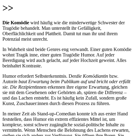
>>
Die Komödie
wird häufig wie die minderwertige Schwester der
Tragödie behandelt. Man unterstellt ihr Gefälligkeit,
Oberflächlichkeit und Plattheit. Damit tut man ihr und ihrem
Potenzial meist unrecht.
In Wahrheit sind beide Genres eng verwandt. Einer guten Komödie
wohnt Tragik inne, einer guten Tragödie Humor. Auf jeder
Beerdigung wird auch gelacht, auf jeder Hochzeit geweint. Alles
beinhaltet Kontraste.
Humor erfordert Selbsterkenntnis. Der
die Komödiantin
bzw.
Autor
in baut Erwartung beim Publikum auf und bricht oder erfüllt
sie. Die Rezipient
innen erkennen ihre eigene Erwartung, gleichen
sie mit dem Gesehenen oder Gehörten ab, spüren die Differenz –
und das Lachen entsteht. Es ist häufig kein Zufall, sondern große
Kunst, Zuschauer:innen durch diesen Prozess zu führen.
In meiner Zeit als Stand-up-Comedian konnte ich aus erster Hand
feststellen, dass Humor ein extrem effizientes Mittel ist, um
komplexe, sonst schwer zugängliche sozial-politische Inhalte zu
vermitteln. Wenn Menschen die Belohnung des Lachens erwarten,
stellen sie sich anders zur Verfügung. Sie öffnen ihre Poren. Sie