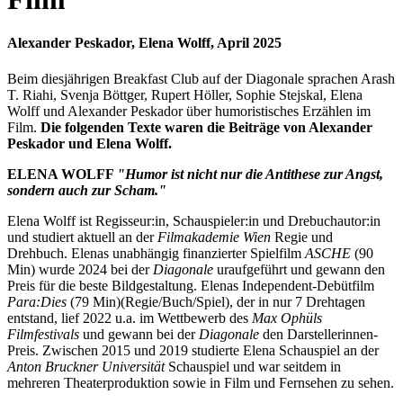
Alexander Peskador, Elena Wolff, April 2025
Beim diesjährigen Breakfast Club auf der Diagonale sprachen Arash
T. Riahi, Svenja Böttger, Rupert Höller, Sophie Stejskal, Elena
Wolff und Alexander Peskador über humoristisches Erzählen im
Film.
Die folgenden Texte waren die Beiträge von Alexander
Peskador und Elena Wolff.
ELENA WOLFF
"Humor ist nicht nur die Antithese zur Angst,
sondern auch zur Scham."
Elena Wolff ist Regisseur:in, Schauspieler:in und Drebuchautor:in
und studiert aktuell an der
Filmakademie Wien
Regie und
Drehbuch. Elenas unabhängig finanzierter Spielfilm
ASCHE
(90
Min) wurde 2024 bei der
Diagonale
uraufgeführt und gewann den
Preis für die beste Bildgestaltung. Elenas Independent-Debütfilm
Para:Dies
(79 Min)(Regie/Buch/Spiel), der in nur 7 Drehtagen
entstand, lief 2022 u.a. im Wettbewerb des
Max Ophüls
Filmfestivals
und gewann bei der
Diagonale
den Darstellerinnen-
Preis. Zwischen 2015 und 2019 studierte Elena Schauspiel an der
Anton Bruckner Universität
Schauspiel und war seitdem in
mehreren Theaterproduktion sowie in Film und Fernsehen zu sehen.