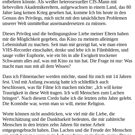
entbehren könnte. Als weißer heterosexueller CIS-Mann mit
liebevollen Akademikereltern, aufgewachsen in einem Land, das 80
Jahre lang keinen Krieg gesehen hat, komme Ich bis heute in den
Genuss des Privilegs, mich nicht mit den tatsächlichen Problemen
unserer Welt unmittelbar auseinandersetzen zu müssen.
Dieses Privileg und die bedingungslose Liebe meiner Eltern haben
mir die Möglichkeit gegeben, das Kino zu meinem alleinigen
Lebensinhalt zu machen. Seit man mir gezeigt hat, wie man einen
VHS-Recorder einschaltet, denke und lebe ich in Filmbildern, und
sauge voller Euphorie, wie ein bis in alle Ewigkeit trockener
Schwamm alles auf, was mit Kino zu tun hat. Die Frage ist nur: Was
macht man nun mit all dem Wissen?
Dass ich Filmemacher werden möchte, stand für mich mit 14 Jahren
fest. Und mit Anfang zwanzig hatte ich schließlich auch
beschlossen, was für Filme Ich machen möchte: „Ich will keine
Traurigkeit in diese Welt tragen. Ich will Menschen zum Lachen
bringen“. Nach diesem Credo habe ich die letzten zehn Jahre gelebt.
Die Komödie war, wenn man so will, meine Religion.
Worte können nicht ausdrücken, wie viel mir die Liebe, die
Wertschätzung und die Dankbarkeit bedeuten, die mir zahlreiche
Menschen in den letzten zehn Jahren für meine Arbeit
entgegengebracht haben. Das Lachen und die Freude der Menschen