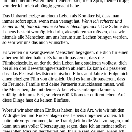
um mich herum waren mein Lebenselixier, mein Sprit, meine Droge,
von der Ich mich abhängig gemacht habe.
Das Unbarmherzige an einem Leben als Komiker ist, dass man
immer sofort spürt, wenn man versagt hat.
Wenn ich scherze und
keiner lacht, hab ich meine Arbeit schlecht gemacht.
Die Schule des
Lebens besteht womöglich darin, akzeptieren zu müssen, dass wir
niemals alle Menschen um uns herum zum Lachen bringen werden,
so sehr wir uns das auch wünschen.
Es werden dir zwangsweise Menschen begegnen, die dich für einen
albernen Idioten halten. Es kann dir passieren, dass die
Filmhochschule, an der du dein Leben lang studieren wolltest, dich
bei allen drei Bewerbungsversuchen ablehnt. Es kann dir passieren,
dass das Festival des österreichischen Films acht Jahre in Folge nicht
einen einzigen Film von dir spielt. Und es kann dir passieren, dass
du Freunde, Familie und deine Partnerin zurücklassen musst, weil
die Menschen, die mit deiner Arbeit etwas anfangen können,
zufällig nicht ums Eck, sondern 600 Kilometer entfernt leben. Auf
diese Dinge hast du keinen Einfluss.
Worauf wir aber einen Einfluss haben, ist die Art, wie wir mit den
Widrigkeiten und Rückschlägen des Lebens umgehen wollen. Ich
hatte mir vorgenommen, keine Traurigkeit in die Welt zu tragen, und
kann nun aus voller Überzeugung sagen, dass Ich an meiner selbst
gewählten Mission gescheitert bin. Ihr alle seid Zeugen, wenn Ich