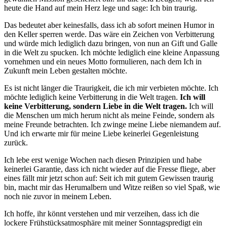
heute die Hand auf mein Herz lege und sage: Ich bin traurig.
Das bedeutet aber keinesfalls, dass ich ab sofort meinen Humor in
den Keller sperren werde. Das wäre ein Zeichen von Verbitterung
und würde mich lediglich dazu bringen, von nun an Gift und Galle
in die Welt zu spucken. Ich möchte lediglich eine kleine Anpassung
vornehmen und ein neues Motto formulieren, nach dem Ich in
Zukunft mein Leben gestalten möchte.
Es ist nicht länger die Traurigkeit, die ich mir verbieten möchte. Ich
möchte lediglich keine Verbitterung in die Welt tragen.
Ich will
keine Verbitterung, sondern Liebe in die Welt tragen.
Ich will
die Menschen um mich herum nicht als meine Feinde, sondern als
meine Freunde betrachten. Ich zwinge meine Liebe niemandem auf.
Und ich erwarte mir für meine Liebe keinerlei Gegenleistung
zurück.
Ich lebe erst wenige Wochen nach diesen Prinzipien und habe
keinerlei Garantie, dass ich nicht wieder auf die Fresse fliege, aber
eines fällt mir jetzt schon auf: Seit ich mit gutem Gewissen traurig
bin, macht mir das Herumalbern und Witze reißen so viel Spaß, wie
noch nie zuvor in meinem Leben.
Ich hoffe, ihr könnt verstehen und mir verzeihen, dass ich die
lockere Frühstücksatmosphäre mit meiner Sonntagspredigt ein