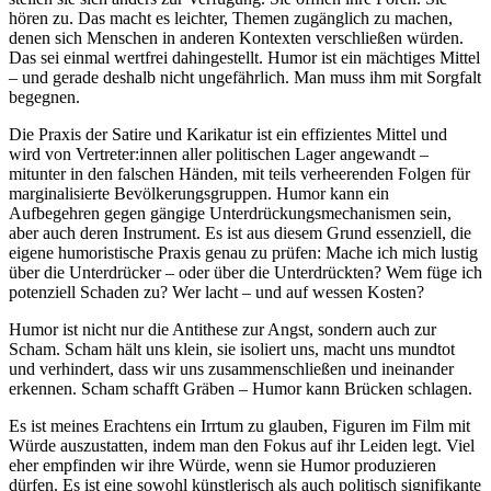
hören zu. Das macht es leichter, Themen zugänglich zu machen,
denen sich Menschen in anderen Kontexten verschließen würden.
Das sei einmal wertfrei dahingestellt. Humor ist ein mächtiges Mittel
– und gerade deshalb nicht ungefährlich. Man muss ihm mit Sorgfalt
begegnen.
Die Praxis der Satire und Karikatur ist ein effizientes Mittel und
wird von Vertreter:innen aller politischen Lager angewandt –
mitunter in den falschen Händen, mit teils verheerenden Folgen für
marginalisierte Bevölkerungsgruppen. Humor kann ein
Aufbegehren gegen gängige Unterdrückungsmechanismen sein,
aber auch deren Instrument. Es ist aus diesem Grund essenziell, die
eigene humoristische Praxis genau zu prüfen: Mache ich mich lustig
über die Unterdrücker – oder über die Unterdrückten? Wem füge ich
potenziell Schaden zu? Wer lacht – und auf wessen Kosten?
Humor ist nicht nur die Antithese zur Angst, sondern auch zur
Scham. Scham hält uns klein, sie isoliert uns, macht uns mundtot
und verhindert, dass wir uns zusammenschließen und ineinander
erkennen. Scham schafft Gräben – Humor kann Brücken schlagen.
Es ist meines Erachtens ein Irrtum zu glauben, Figuren im Film mit
Würde auszustatten, indem man den Fokus auf ihr Leiden legt. Viel
eher empfinden wir ihre Würde, wenn sie Humor produzieren
dürfen. Es ist eine sowohl künstlerisch als auch politisch signifikante