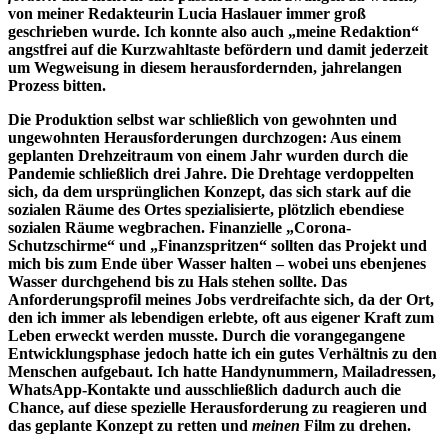
von meiner Redakteurin Lucia Haslauer immer groß
geschrieben wurde. Ich konnte also auch „meine Redaktion“
angstfrei auf die Kurzwahltaste befördern und damit jederzeit
um Wegweisung in diesem herausfordernden, jahrelangen
Prozess bitten.
Die Produktion selbst war schließlich von gewohnten und
ungewohnten Herausforderungen durchzogen: Aus einem
geplanten Drehzeitraum von einem Jahr wurden durch die
Pandemie schließlich drei Jahre. Die Drehtage verdoppelten
sich, da dem ursprünglichen Konzept, das sich stark auf die
sozialen Räume des Ortes spezialisierte, plötzlich ebendiese
sozialen Räume wegbrachen. Finanzielle „Corona-
Schutzschirme“ und „Finanzspritzen“ sollten das Projekt und
mich bis zum Ende über Wasser halten – wobei uns ebenjenes
Wasser durchgehend bis zu Hals stehen sollte. Das
Anforderungsprofil meines Jobs verdreifachte sich, da der Ort,
den ich immer als lebendigen erlebte, oft aus eigener Kraft zum
Leben erweckt werden musste. Durch die vorangegangene
Entwicklungsphase jedoch hatte ich ein gutes Verhältnis zu den
Menschen aufgebaut. Ich hatte Handynummern, Mailadressen,
WhatsApp-Kontakte und ausschließlich dadurch auch die
Chance, auf diese spezielle Herausforderung zu reagieren und
das geplante Konzept zu retten und
meinen
Film zu drehen.