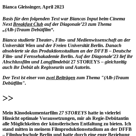
Bianca Gleissinger, April 2023
Basis für den folgenden Text war Biancas Input beim Cinema
Next
Breakfast Club
auf der Diagonale’23 zum Thema
„(Alb-)Traum Debütfilm“.
Bianca studierte Theater-, Film- und Medienwissenschaft an der
Universität Wien und der Freien Universität Berlin. Danach
absolvierte sie das Produktionsstudium an der DFFB – Deutsche
Film- und Fernsehakademie Berlin. Auf der Diagonale’23 lief ihr
Abschlussfilm und Langfilmdebüt
27 STOREYS
– gleichzeitig
auch ihr Debüt als Regisseurin und Autorin.
Der Text ist einer von
zwei Beiträgen
zum Thema "(Alb-)Traum
Debütfilm".
>>
Mein Kinodokumentarfilm
27 STOREYS
hatte in vielerlei
Hinsicht optimale Voraussetzungen, mir als Regie-Debütantin
alle Möglichkeiten der künstlerischen Entfaltung zu bieten. Ich
stand mitten in meinem Filmproduktionsstudium an der DFFB
– Filmhochschule Berlin und hatte durch eine enge Beziehung