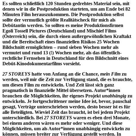
Es sollten schließlich 120 Stunden gedrehtes Material sein, mit
denen wir in die Postproduktion starteten, um am Ende bei 82
Minuten Film herauszukommen. Die Postproduktion selbst
sollte der vermutlich größte Realitätscheck für mich als
Debütantin werden. So sollten es meine Produktionsfirmen
Egoli Tossell Pictures (Deutschland) und Mischief Films
(Österreich) sein, die durch einen außergewöhnlichen Kraftakt
und die Bereitschaft eines finanziellen Risikos 25 Wochen
Bildschnitt ermöglichten – rund sieben Wochen mehr als
vermutet und rund 13 (!) Wochen mehr, als das öffentlich-
rechtliche Fernsehen in Deutschland für den Bildschnitt eines
Debüt-Kinodokumentarfilms vorsieht.
27 STOREYS
hatte von Anfang an die Chance,
mein Film
zu
werden, weil mir die Zeit zur Verfügung stand, die es brauchte,
um diesen Film zu entwickeln. Und Zeit lässt sich ganz
pragmatisch in finanzielle Mittel übersetzen. Autor*innen
brauchen die Möglichkeiten, ihr eigenes Projekt
unabhängig
zu
entwickeln. Je fortgeschrittener meine Idee ist, bevor, pauschal
gesagt, Verträge unterschrieben werden, desto besser ist es für
alle Beteiligten. Wieviel Zeit das braucht, ist bei jedem Projekt
unterschiedlich. Bei
27 STOREYS
waren es eben drei Monate,
bei einem anderen wären es mehr oder weniger. Und diese
Möglichkeiten, um als Autor*innen unabhängig entwickeln zu
können, müssen breiter zur Verfügung gestellt werden. In