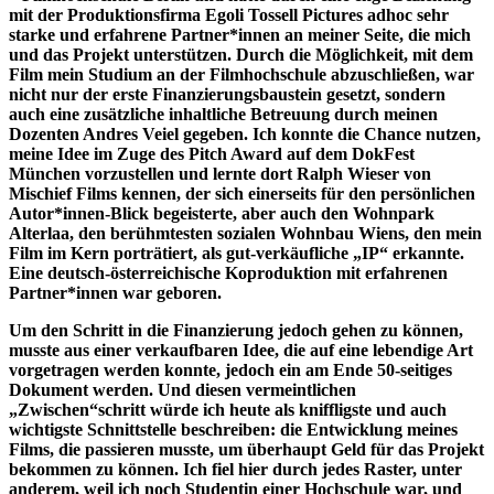
mit der Produktionsfirma Egoli Tossell Pictures adhoc sehr
starke und erfahrene Partner*innen an meiner Seite, die mich
und das Projekt unterstützen. Durch die Möglichkeit, mit dem
Film mein Studium an der Filmhochschule abzuschließen, war
nicht nur der erste Finanzierungsbaustein gesetzt, sondern
auch eine zusätzliche inhaltliche Betreuung durch meinen
Dozenten Andres Veiel gegeben. Ich konnte die Chance nutzen,
meine Idee im Zuge des Pitch Award auf dem DokFest
München vorzustellen und lernte dort Ralph Wieser von
Mischief Films kennen, der sich einerseits für den persönlichen
Autor*innen-Blick begeisterte, aber auch den Wohnpark
Alterlaa, den berühmtesten sozialen Wohnbau Wiens, den mein
Film im Kern porträtiert, als gut-verkäufliche „IP“ erkannte.
Eine deutsch-österreichische Koproduktion mit erfahrenen
Partner*innen war geboren.
Um den Schritt in die Finanzierung jedoch gehen zu können,
musste aus einer verkaufbaren Idee, die auf eine lebendige Art
vorgetragen werden konnte, jedoch ein am Ende 50-seitiges
Dokument werden. Und diesen vermeintlichen
„Zwischen“schritt würde ich heute als kniffligste und auch
wichtigste Schnittstelle beschreiben: die Entwicklung meines
Films, die passieren musste, um überhaupt Geld für das Projekt
bekommen zu können. Ich fiel hier durch jedes Raster, unter
anderem, weil ich noch Studentin einer Hochschule war, und