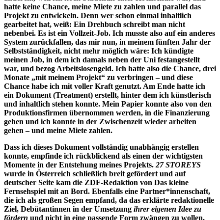
hatte keine Chance, meine Miete zu zahlen und parallel das
Projekt zu entwickeln. Denn wer schon einmal inhaltlich
gearbeitet hat, weiß: Ein Drehbuch schreibt man nicht
nebenbei. Es ist ein Vollzeit-Job. Ich musste also auf ein anderes
System zurückfallen, das mir nun, in meinem fünften Jahr der
Selbstständigkeit, nicht mehr möglich wäre: Ich kündigte
meinen Job, in dem ich damals neben der Uni festangestellt
war, und bezog Arbeitslosengeld. Ich hatte also die Chance, drei
Monate „mit meinem Projekt“ zu verbringen – und diese
Chance habe ich mit voller Kraft genutzt. Am Ende hatte ich
ein Dokument (Treatment) erstellt, hinter dem ich künstlerisch
und inhaltlich stehen konnte. Mein Papier konnte also von den
Produktionsfirmen übernommen werden, in die Finanzierung
gehen und ich konnte in der Zwischenzeit wieder arbeiten
gehen – und meine Miete zahlen.
Dass ich dieses Dokument vollständig unabhängig erstellen
konnte, empfinde ich rückblickend als einen der wichtigsten
Momente in der Entstehung meines Projekts.
27 STOREYS
wurde in Österreich schließlich breit gefördert und auf
deutscher Seite kam die ZDF-Redaktion von Das kleine
Fernsehspiel mit an Bord. Ebenfalls eine Partner*innenschaft,
die ich als großen Segen empfand, da das erklärte redaktionelle
Ziel, Debütantinnen in der Umsetzung
ihrer eigenen Idee zu
fördern
und nicht in eine passende Form zwängen zu wollen,