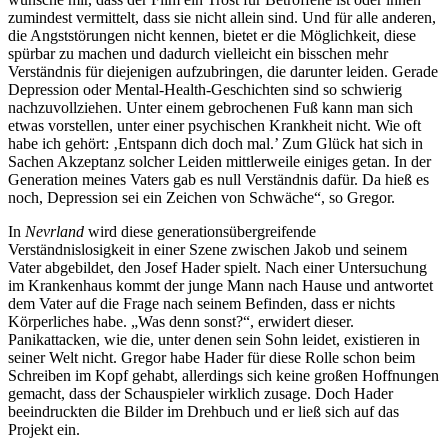
zumindest vermittelt, dass sie nicht allein sind. Und für alle anderen,
die Angststörungen nicht kennen, bietet er die Möglichkeit, diese
spürbar zu machen und dadurch vielleicht ein bisschen mehr
Verständnis für diejenigen aufzubringen, die darunter leiden. Gerade
Depression oder Mental-Health-Geschichten sind so schwierig
nachzuvollziehen. Unter einem gebrochenen Fuß kann man sich
etwas vorstellen, unter einer psychischen Krankheit nicht. Wie oft
habe ich gehört: ‚Entspann dich doch mal.’ Zum Glück hat sich in
Sachen Akzeptanz solcher Leiden mittlerweile einiges getan. In der
Generation meines Vaters gab es null Verständnis dafür. Da hieß es
noch, Depression sei ein Zeichen von Schwäche“, so Gregor.
In
Nevrland
wird diese generationsübergreifende
Verständnislosigkeit in einer Szene zwischen Jakob und seinem
Vater abgebildet, den Josef Hader spielt. Nach einer Untersuchung
im Krankenhaus kommt der junge Mann nach Hause und antwortet
dem Vater auf die Frage nach seinem Befinden, dass er nichts
Körperliches habe. „Was denn sonst?“, erwidert dieser.
Panikattacken, wie die, unter denen sein Sohn leidet, existieren in
seiner Welt nicht. Gregor habe Hader für diese Rolle schon beim
Schreiben im Kopf gehabt, allerdings sich keine großen Hoffnungen
gemacht, dass der Schauspieler wirklich zusage. Doch Hader
beeindruckten die Bilder im Drehbuch und er ließ sich auf das
Projekt ein.