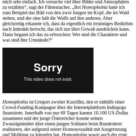
mich sehr einfach. Ich versuche viel über Bilder und Atmosphären
zu erzählen“, sagt der Filmemacher. „Bei
Homophobia
hatte ich
zum Beispiel das Bild von den zwei Jungen im Kopf, die im Wald
stehen, und der eine hält die Waffe auf den anderen. Aber
gleichzeitig erkannte ich, dass da eigentlich ein irrsinniges Bedürfnis
nach Intimität herrscht, das sich nur über Gewalt ausdrücken kann.
Dann begann ich das zu erforschen: Wer sind die Charaktere und
was sind ihre Umstände?“
Homophobia
ist Gregors zweiter Kurzfilm, den er mithilfe einer
Crowd-Funding-Kampagne über die Internetplattform Indiegogo
finanzierte. Innerhalb von nur 69 Tagen kamen 10.100 US-Dollar
zusammen und der junge Österreicher konnte seinen
Zwanzigminüter über einen jungen Soldaten beim Bundesheer
realisieren, der aufgrund seiner Homosexualität mit Ausgrenzung
und Mobbing zu kämpfen hat.
Homophobia
sowie auch der erste