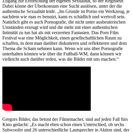
Zugang zur Erforschung der eigenen Sexualität, so der Regisseur.
Dabei könne der Überkonsum eine Sucht auslösen, unter der die
authentische Sexualität leide. „Im Grunde ist Porno ein Werkzeug, je
nachdem wie man es benutzt, kann es schädlich und wertvoll sein.
Natürlich gibt es auch Pornografie, die nicht unter ausbeuterischen
Umständen erzeugt wird und die mehr mit einer authentischen
Intimität zu tun hat als mit verzerrten Fantasien. Das Porn Film
Festival war eine Möglichkeit, einen gesellschaftlichen Raum zu
schaffen, in dem man darüber diskutieren und reflektieren und dem
Thema die Scham nehmen kann. Wenn wir uns über Pornografie
unterhalten können wie über die Fußball-WM, dann können wir
vielleicht auch darüber reden, was die Bilder mit uns machen.“
Gregors Bilder, das betont der Filmemacher, sind auf jeden Fall fürs
Kino gedacht: „Es macht eben schon einen Unterschied, ob sechs
Subwoofer und 26 unterschiedliche Lautsprecher in Aktion sind, der