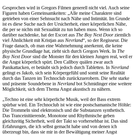
Gesprochen wird in Gregors Filmen generell nicht viel. Auch seine
Figuren haben Gemeinsamkeiten: „Alle meine Charaktere sind
getrieben von einer Sehnsucht nach Nähe und Intimität. Im Grunde
ist es diese Suche nach der Ursicherheit, einer körperlichen Nähe,
die per se nichts mit Sexualität zu tun haben muss. Wenn ich so
darüber nachdenke, hat der Escort aus
The Boy Next Door
ziemlich
viel Ähnlichkeit mit Kristjan aus
Nevrland
“, so der Regisseur. Die
Frage danach, ob man eine Wahrnehmung anerkennt, die keine
physische Grundlage hat, zieht sich durch Gregors Werk. In
The
Boy Next Door
sind die Monster für den kleinen Jungen real, weil er
die Angst körperlich spürt. Den Callboy quälen zwar auch
Panikattacken, er betäubt sich jedoch durch Tabletten. In
Nevrland
gelingt es Jakob, sich sein Körpergefühl und somit seine Realität
durch das Tanzen im Technoclub zurückzuerobern. Die sehr starke
und präsente Soundebene in
Nevrland
bot Schmidinger eine weitere
Möglichkeit, sich dem Thema Angst akustisch zu nähern.
„Techno ist eine sehr körperliche Musik, weil der Bass extrem
spürbar wird. Ein Technoclub ist wie eine postschamanische Höhle:
Die Trommeln sind elektronisch und die Substanzen synthetisch.
Das Tranceinitiierende, Monotone und Rhythmische geben
gleichzeitig Sicherheit, weil der Takt so vorhersehbar ist. Das sind
Erfahrungen, die ich selbst gemacht habe und von denen ich
überzeugt bin, dass sie mir in der Bewältigung meiner Angst