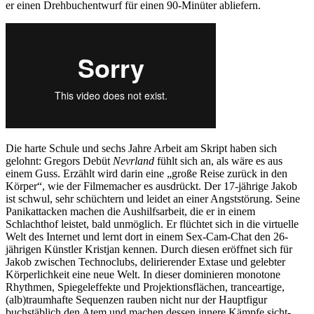
er einen Drehbuchentwurf für einen 90-Minüter abliefern.
Die harte Schule und sechs Jahre Arbeit am Skript haben sich
gelohnt: Gregors Debüt
Nevrland
fühlt sich an, als wäre es aus
einem Guss. Erzählt wird darin eine „große Reise zurück in den
Körper“, wie der Filmemacher es ausdrückt. Der 17-jährige Jakob
ist schwul, sehr schüchtern und leidet an einer Angststörung. Seine
Panikattacken machen die Aushilfsarbeit, die er in einem
Schlachthof leistet, bald unmöglich. Er flüchtet sich in die virtuelle
Welt des Internet und lernt dort in einem Sex-Cam-Chat den 26-
jährigen Künstler Kristjan kennen. Durch diesen eröffnet sich für
Jakob zwischen Technoclubs, delirierender Extase und gelebter
Körperlichkeit eine neue Welt. In dieser dominieren monotone
Rhythmen, Spiegeleffekte und Projektionsflächen, tranceartige,
(alb)traumhafte Sequenzen rauben nicht nur der Hauptfigur
buchstäblich den Atem und machen dessen innere Kämpfe sicht-