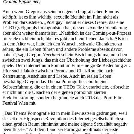
©Fabio Eppsteiner)
Auch wenn Gregor aus seinem eigenen biografischen Fundus
schöpft, ist es ihm wichtig, sexuelle Identität im Film nicht als
Problem darzustellen. „Post gay“ nennt er dieses Genre, das eine
LGBTQ-Figur als Protagonisten hat, dessen sexuelle Orientierung
aber nicht weiter thematisiert. „Natürlich ist der Coming-out-Prozess
für viele nicht einfach, aber es gibt auch ein Leben danach. Als ich
in dem Alter war, hatte ich den Wunsch, schwule Charaktere zu
sehen, die ein Leben führen und andere Probleme abseits davon
haben“, sagt Gregor.
Nevrland
sei ein Beziehungsdrama, nur eben
zwischen zwei Jungs, das mit der Überhöhung der Liebesgeschichte
spiele. Dem Internetraum kommt im Film eine große Bedeutung zu:
Hier sucht Jakob zwischen Pornos und Chat-Roulette nach
Zerstreuung, Anschluss und Liebe. Auch im realen Leben
beschäftige Gregor das Thema Pornografie sehr. In einer
Selbsterfahrung, die er in einem
TEDx Talk
verarbeitete, erforschte
er nicht nur die Ursachen der eigenen pornoinduzierten
Erektionsstörung, sondern begründete auch 2018 das Porn Film
Festival Wien mit.
„Das Thema Pornografie ist in mein Bewusstsein gedrungen, weil
sie seit der Highspeed-Revolution des Internet gesellschaftlich so
einen großen Raum einnimmt und meine eigene Sexualität negativ
beeinflusste.“ Auf dem Land sei Pornografie oftmals der erste