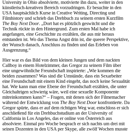
University in Ohio absolvierte, motivierte ihn dazu, weiter in den
künstlerisch-kreativen Bereich vorzudringen. Er besuchte in den
USA hauptsächlich Kurse in Creative Writing, Directing und
Filmhistory und schrieb das Drehbuch zu seinem ersten Kurzfilm
The Boy Next Door
. „Dort hat es plötzlich geswitcht und die
Technik rückte in den Hintergrund. Zum ersten Mal habe ich
angefangen, eine Geschichte zu erzählen, die aus mir heraus
entstanden ist. Wo das Thema Angst drin ist, die queere Perspektive,
der Wunsch danach, Anschluss zu finden und das Erleben von
Ausgrenzung.“
Hier war es das Bild von dem kleinen Jungen und dem nackten
Callboy in einem Hotelzimmer, das Gregor zu seinem Film über
eine ungewöhnliche Freundschaft inspirierte: „Wie kommen die
beiden zusammen? Was sind die Umstände, dass ein Sexarbeiter
eine Freundschaft mit einem Kind eingeht, das noch keine Sexualität
hat. Wie kann man eine Ebene der Freundschaft erzählen, die unter
Gleichaltrigen schwierig wäre, weil eine sexuelle Komponente
mitreinkommen kann?“ – Fragen, mit denen sich der Filmemacher
während der Entwicklung von
The Boy Next Door
konfrontierte. Da
Gregor spürte, dass er auf dem richtigen Weg war, entschloss er sich
anschließend für ein Drehbuchstudium an der University of
California in Los Angeles, das er online von Österreich aus
absolviere. Einmal pro Woche besprach er sich nachts um drei mit
seinen Dozenten in den USA per Skype, alle zwölf Wochen musste