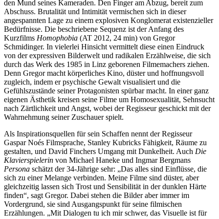
den Mund seines Kameraden. Den Finger am Abzug, bereit zum
Abschuss. Brutalität und Intimität vermischen sich in dieser
angespannten Lage zu einem explosiven Konglomerat existenzieller
Bedürfnisse. Die beschriebene Sequenz ist der Anfang des
Kurzfilms
Homophobia
(AT 2012, 24 min) von Gregor
Schmidinger. In vielerlei Hinsicht vermittelt diese einen Eindruck
von der expressiven Bilderwelt und radikalen Erzählweise, die sich
durch das Werk des 1985 in Linz geborenen Filmemachers ziehen.
Denn Gregor macht körperliches Kino, düster und hoffnungsvoll
zugleich, indem er psychische Gewalt visualisiert und die
Gefühlszustände seiner Protagonisten spürbar macht. In einer ganz
eigenen Ästhetik kreisen seine Filme um Homosexualität, Sehnsucht
nach Zärtlichkeit und Angst, wobei der Regisseur geschickt mit der
Wahrnehmung seiner Zuschauer spielt.
Als Inspirationsquellen für sein Schaffen nennt der Regisseur
Gaspar Noés Filmsprache, Stanley Kubricks Fähigkeit, Räume zu
gestalten, und David Finchers Umgang mit Dunkelheit. Auch
Die
Klavierspielerin
von Michael Haneke und Ingmar Bergmans
Persona
schätzt der 34-Jährige sehr: „Das alles sind Einflüsse, die
sich zu einer Melange verbinden. Meine Filme sind düster, aber
gleichzeitig lassen sich Trost und Sensibilität in der dunklen Härte
finden“, sagt Gregor. Dabei stehen die Bilder aber immer im
Vordergrund, sie sind Ausgangspunkt für seine filmischen
Erzählungen. „Mit Dialogen tu ich mir schwer, das Visuelle ist für